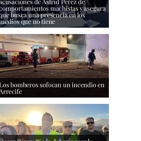
acusaciones de Astrid Pérez de
comportamientos machistas y asegura
que busca una presencia en los
medios que no tiene
Los bomberos sofocan un incendio en
Arrecife