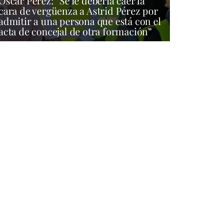
Óscar Pérez: “Se le debería caer la
cara de vergüenza a Astrid Pérez por
admitir a una persona que está con el
acta de concejal de otra formación”