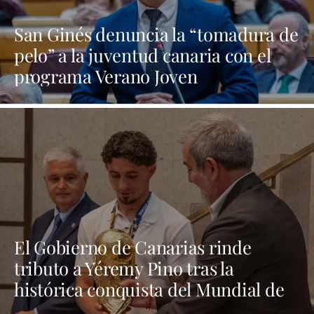
San Ginés denuncia la “tomadura de
pelo” a la juventud canaria con el
programa Verano Joven
El Gobierno de Canarias rinde
tributo a Yéremy Pino tras la
histórica conquista del Mundial de
Fútbol