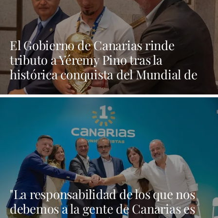
El Gobierno de Canarias rinde
tributo a Yéremy Pino tras la
histórica conquista del Mundial de
Fútbol
"La responsabilidad de los que nos
debemos a la gente de Canarias es