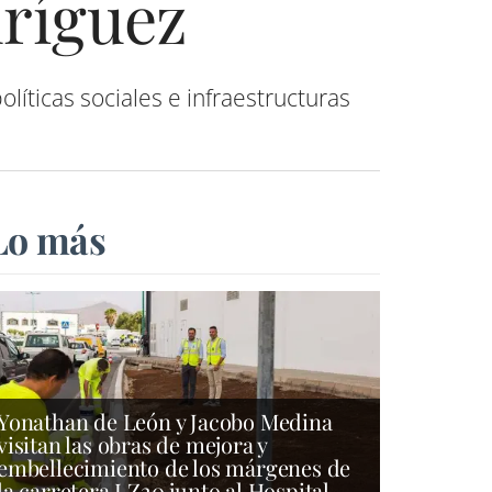
ríguez
líticas sociales e infraestructuras
Lo más
Yonathan de León y Jacobo Medina
visitan las obras de mejora y
embellecimiento de los márgenes de
la carretera LZ20 junto al Hospital