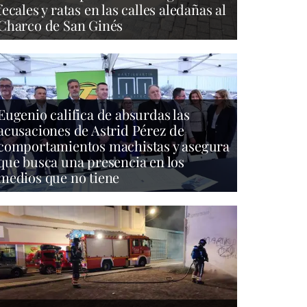
fecales y ratas en las calles aledañas al
Charco de San Ginés
Eugenio califica de absurdas las
acusaciones de Astrid Pérez de
comportamientos machistas y asegura
que busca una presencia en los
medios que no tiene