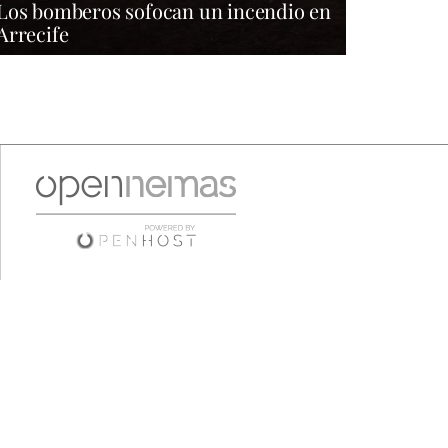
Los bomberos sofocan un incendio en
Arrecife