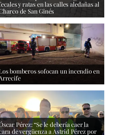
fecales y ratas en las calles aledañas al
Charco de San Ginés
Los bomberos sofocan un incendio en
Arrecife
Óscar Pérez: “Se le debería caer la
cara de vergüenza a Astrid Pérez por