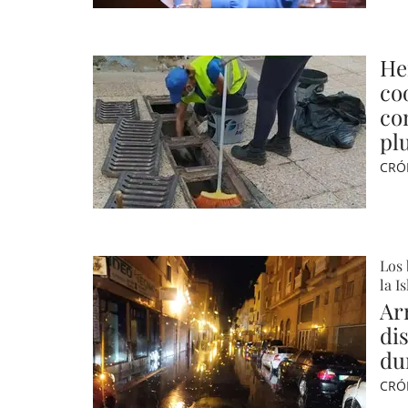
He
co
co
pl
CRÓ
Los 
la I
Ar
dis
du
CRÓ