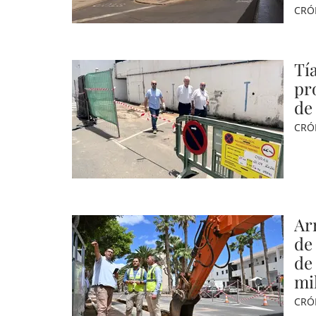
CRÓ
Tí
pr
de
CRÓ
Ar
de
de
mi
CRÓ