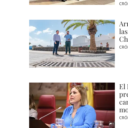
CRÓ
Arr
la
Ch
CRÓ
El
pr
can
mo
CRÓ