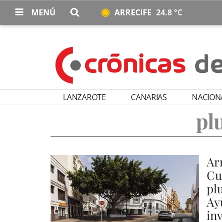
MENÚ
ARRECIFE
24.8 °C
LANZAROTE
CANARIAS
NACION
pl
Ar
Cu
plu
Ay
in