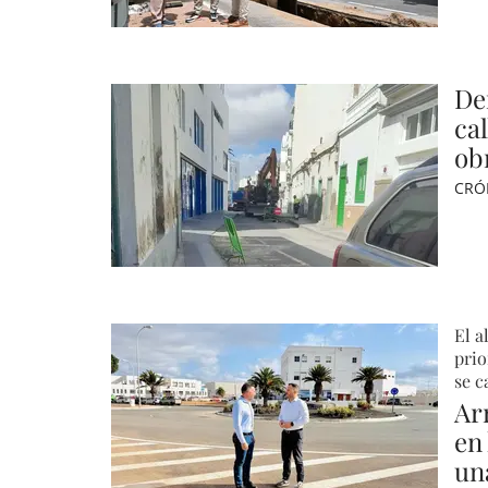
De
cal
ob
CRÓ
El a
prio
se c
Arr
en
un