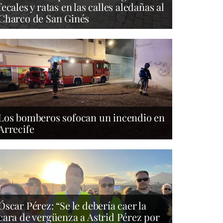
fecales y ratas en las calles aledañas al
Charco de San Ginés
Los bomberos sofocan un incendio en
Arrecife
Óscar Pérez: “Se le debería caer la
cara de vergüenza a Astrid Pérez por