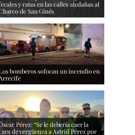
fecales y ratas en las calles aledañas al
Charco de San Ginés
Los bomberos sofocan un incendio en
Arrecife
Óscar Pérez: “Se le debería caer la
cara de vergüenza a Astrid Pérez por