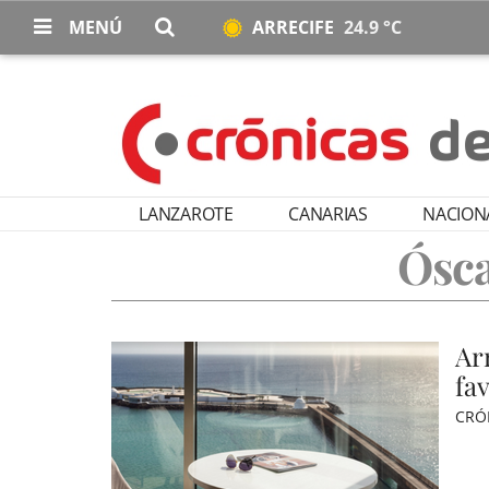
MENÚ
ARRECIFE
24.9 °C
LANZAROTE
CANARIAS
NACION
Ósca
Ar
fav
CRÓ