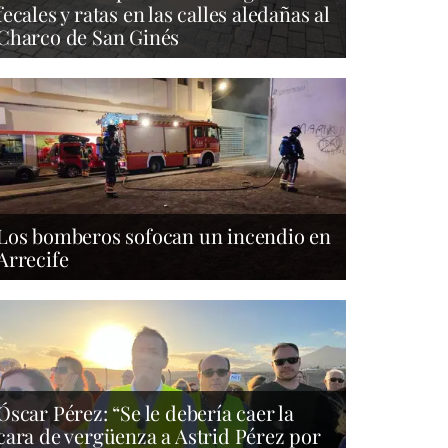
fecales y ratas en las calles aledañas al
Charco de San Ginés
Los bomberos sofocan un incendio en
Arrecife
Óscar Pérez: “Se le debería caer la
cara de vergüenza a Astrid Pérez por