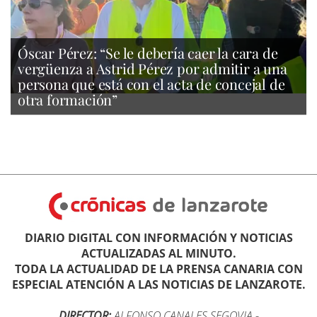
Óscar Pérez: “Se le debería caer la cara de
vergüenza a Astrid Pérez por admitir a una
persona que está con el acta de concejal de
otra formación”
DIARIO DIGITAL CON INFORMACIÓN Y NOTICIAS
ACTUALIZADAS AL MINUTO.
TODA LA ACTUALIDAD DE LA PRENSA CANARIA CON
ESPECIAL ATENCIÓN A LAS NOTICIAS DE LANZAROTE.
DIRECTOR:
ALFONSO CANALES SEGOVIA
-