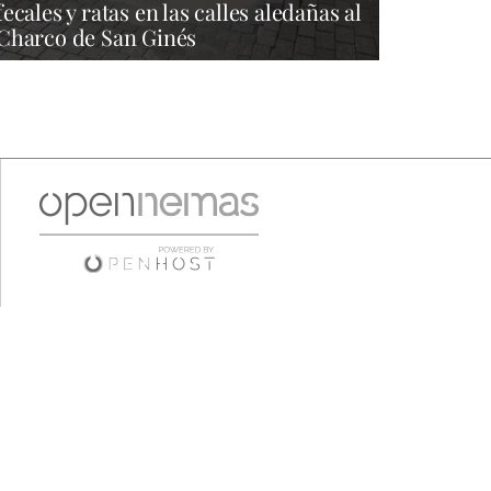
fecales y ratas en las calles aledañas al
Charco de San Ginés