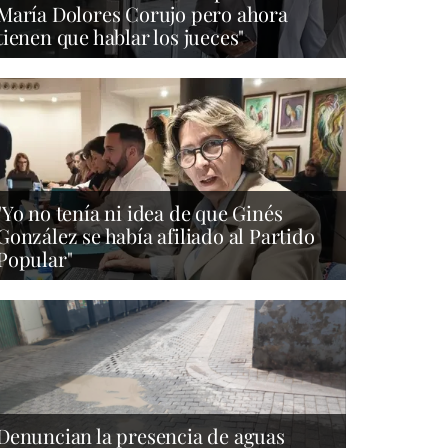
María Dolores Corujo pero ahora
tienen que hablar los jueces"
"Yo no tenía ni idea de que Ginés
González se había afiliado al Partido
Popular"
Denuncian la presencia de aguas