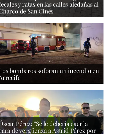
fecales y ratas en las calles aledañas al
Charco de San Ginés
Los bomberos sofocan un incendio en
Arrecife
Óscar Pérez: “Se le debería caer la
cara de vergüenza a Astrid Pérez por