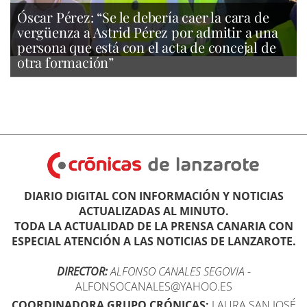
Óscar Pérez: “Se le debería caer la cara de
vergüenza a Astrid Pérez por admitir a una
persona que está con el acta de concejal de
otra formación”
DIARIO DIGITAL CON INFORMACIÓN Y NOTICIAS
ACTUALIZADAS AL MINUTO.
TODA LA ACTUALIDAD DE LA PRENSA CANARIA CON
ESPECIAL ATENCIÓN A LAS NOTICIAS DE LANZAROTE.
DIRECTOR:
ALFONSO CANALES SEGOVIA
-
ALFONSOCANALES@YAHOO.ES
COORDINADORA GRUPO CRÓNICAS:
LAURA SAN JOSÉ