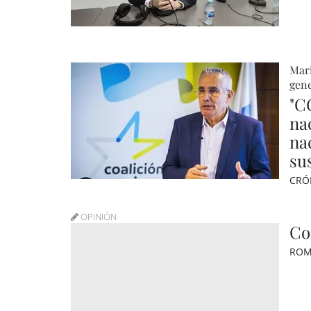
Mari
gene
"C
na
na
sus
CRÓ
OPINIÓN
Co
ROM