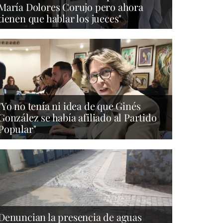
María Dolores Corujo pero ahora
tienen que hablar los jueces"
"Yo no tenía ni idea de que Ginés
González se había afiliado al Partido
Popular"
Denuncian la presencia de aguas