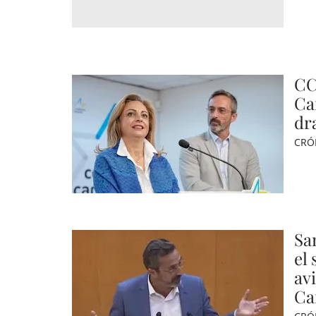
CC
Can
dr
CRÓ
Sa
el
av
Ca