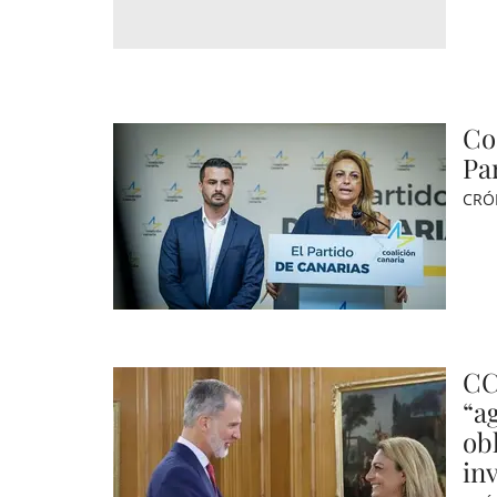
Co
Pa
CRÓ
CC
“a
obl
in