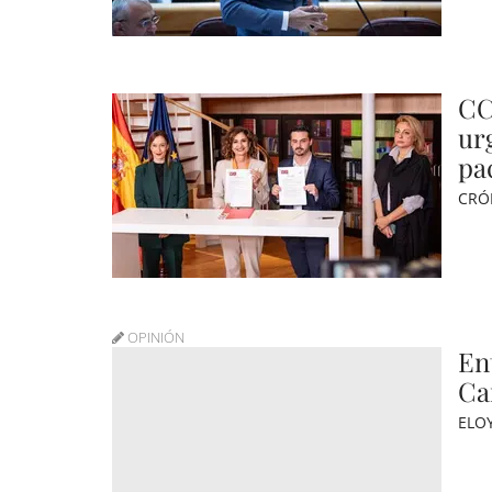
CC
ur
pa
CRÓ
OPINIÓN
En
Ca
ELO