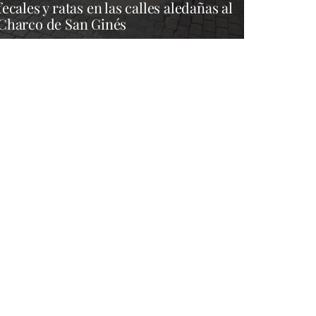
fecales y ratas en las calles aledañas al
Charco de San Ginés