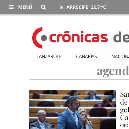
MENÚ
ARRECIFE
22.7 °C
LANZAROTE
CANARIAS
NACION
agend
Sa
de
go
Ca
CRÓ