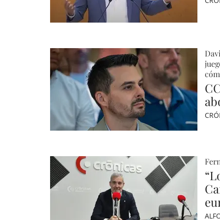
CRÓ
Davi
jueg
cómo
CC
ab
CRÓ
Fern
“L
Ca
eu
ALF