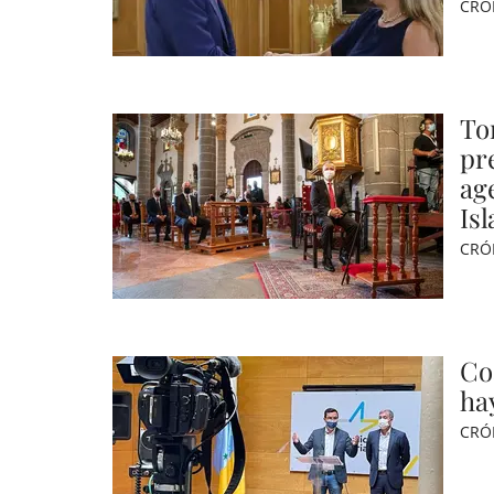
CRÓ
To
pr
age
Isl
CRÓ
Co
ha
CRÓ