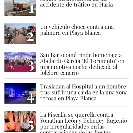
1
accidente de tráfico en Haría
Un vehículo choca contra una
2
palmera en Playa Blanca
San Bartolomé rinde homenaje a
3
Abelardo García "El Tormento" en
una emotiva noche dedicada al
folclore canario
Trasladan al Hospital a un hombre
4
tras sufrir una caída en la una zona
rocosa en Playa Blanca
La Fiscalía se querella contra
5
Yonathan León y Echedey Eugenio
por irregularidades en las
contrataciones de las fiestas