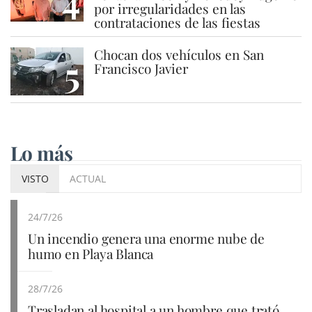
4
por irregularidades en las
contrataciones de las fiestas
Chocan dos vehículos en San
5
Francisco Javier
Lo más
VISTO
ACTUAL
24/7/26
Un incendio genera una enorme nube de
humo en Playa Blanca
28/7/26
Trasladan al hospital a un hombre que trató