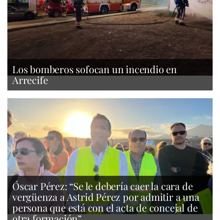
Los bomberos sofocan un incendio en
Arrecife
Óscar Pérez: “Se le debería caer la cara de
vergüenza a Astrid Pérez por admitir a una
persona que está con el acta de concejal de
otra formación”