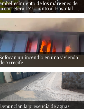
embellecimiento de los márgenes de
la carretera LZ20 junto al Hospital
Sofocan un incendio en una vivienda
de Arrecife
Denuncian la presencia de aguas