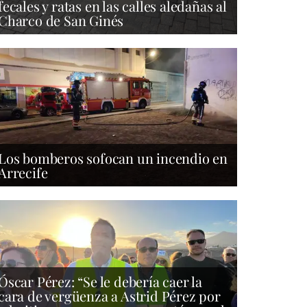
fecales y ratas en las calles aledañas al
Charco de San Ginés
Los bomberos sofocan un incendio en
Arrecife
Óscar Pérez: “Se le debería caer la
cara de vergüenza a Astrid Pérez por