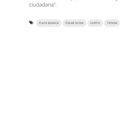
ciudadana”.
PLAYA BLANCA
ÓSCAR NODA
HURTO
TIENDA