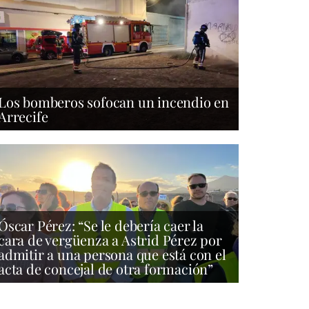
Los bomberos sofocan un incendio en
Arrecife
Óscar Pérez: “Se le debería caer la
cara de vergüenza a Astrid Pérez por
admitir a una persona que está con el
acta de concejal de otra formación”