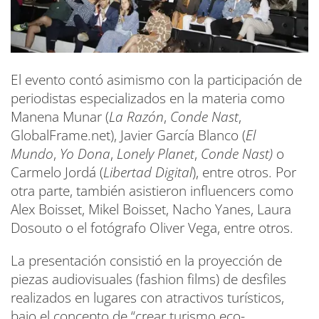
El evento contó asimismo con la participación de
periodistas especializados en la materia como
Manena Munar (
La Razón
,
Conde Nast
,
GlobalFrame.net), Javier García Blanco (
El
Mundo
,
Yo Dona
,
Lonely Planet
,
Conde Nast)
o
Carmelo Jordá (
Libertad Digital
), entre otros. Por
otra parte, también asistieron influencers como
Alex Boisset, Mikel Boisset, Nacho Yanes, Laura
Dosouto o el fotógrafo Oliver Vega, entre otros.
La presentación consistió en la proyección de
piezas audiovisuales (fashion films) de desfiles
realizados en lugares con atractivos turísticos,
bajo el concepto de “crear turismo eco-