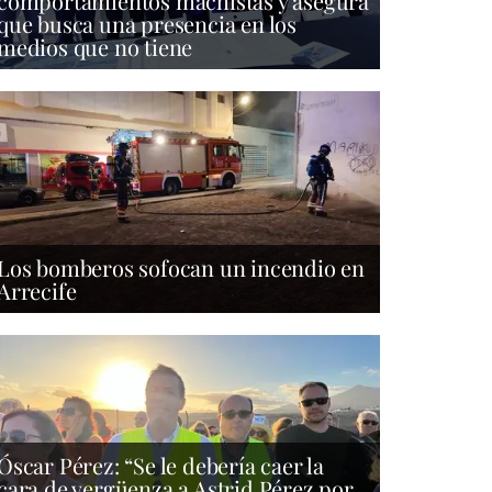
comportamientos machistas y asegura
que busca una presencia en los
medios que no tiene
Los bomberos sofocan un incendio en
Arrecife
Óscar Pérez: “Se le debería caer la
cara de vergüenza a Astrid Pérez por