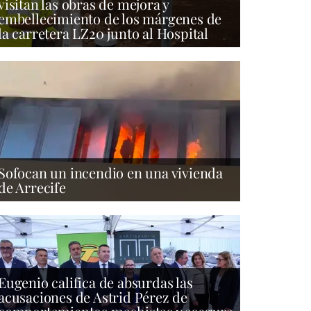
visitan las obras de mejora y
embellecimiento de los márgenes de
la carretera LZ20 junto al Hospital
Sofocan un incendio en una vivienda
de Arrecife
Eugenio califica de absurdas las
acusaciones de Astrid Pérez de