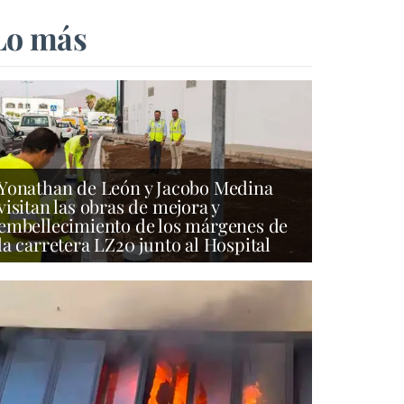
Lo más
Yonathan de León y Jacobo Medina
visitan las obras de mejora y
embellecimiento de los márgenes de
la carretera LZ20 junto al Hospital