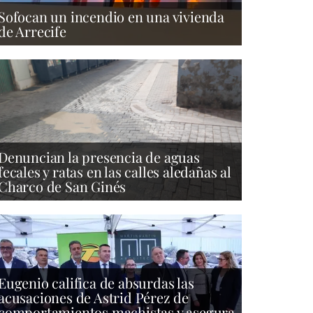
Sofocan un incendio en una vivienda
de Arrecife
Denuncian la presencia de aguas
fecales y ratas en las calles aledañas al
Charco de San Ginés
Eugenio califica de absurdas las
acusaciones de Astrid Pérez de
comportamientos machistas y asegura