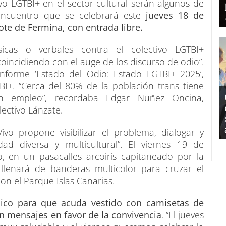
ivo LGTBI+ en el sector cultural serán algunos de
encuentro que se celebrará este
jueves 18 de
lote de Fermina, con entrada libre.
ísicas o verbales contra el colectivo LGTBI+
incidiendo con el auge de los discurso de odio”.
 informe ‘Estado del Odio: Estado LGTBI+ 2025’,
BI+. “Cerca del 80% de la población trans tiene
n empleo”, recordaba Edgar Nuñez Oncina,
ectivo Lánzate.
ivo propone visibilizar el problema, dialogar y
ad diversa y multicultural”. El viernes 19 de
 en un pasacalles arcoiris capitaneado por la
lenará de banderas multicolor para cruzar el
on el Parque Islas Canarias.
blico para que acuda vestido con camisetas de
n mensajes en favor de la convivencia
. “El jueves