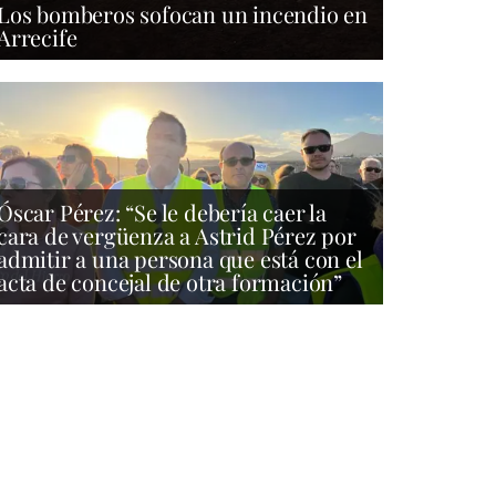
Los bomberos sofocan un incendio en
Arrecife
Óscar Pérez: “Se le debería caer la
cara de vergüenza a Astrid Pérez por
admitir a una persona que está con el
acta de concejal de otra formación”