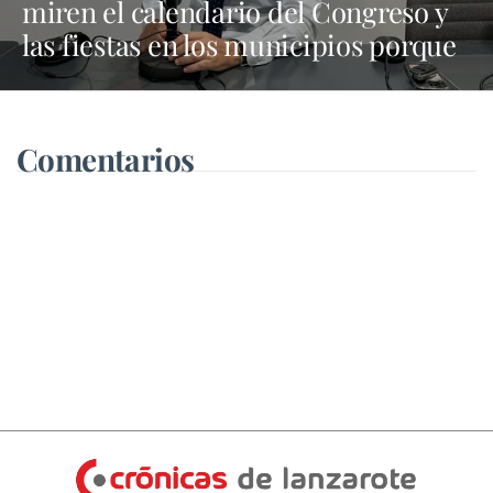
miren el calendario del Congreso y
las fiestas en los municipios porque
Dolores Corujo estaba en un fiesta
aquí y al día siguiente no está en el
pleno"
Comentarios