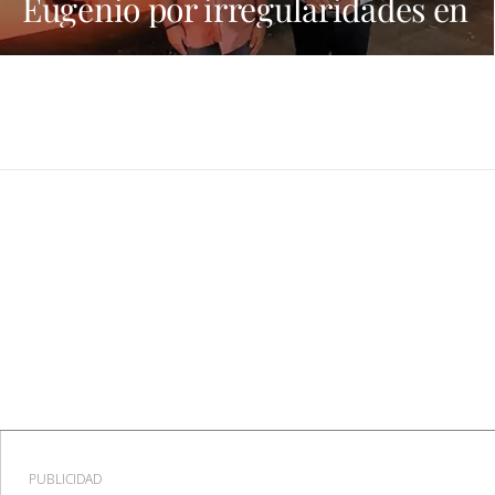
Eugenio por irregularidades en
las contrataciones de las
fiestas
PUBLICIDAD