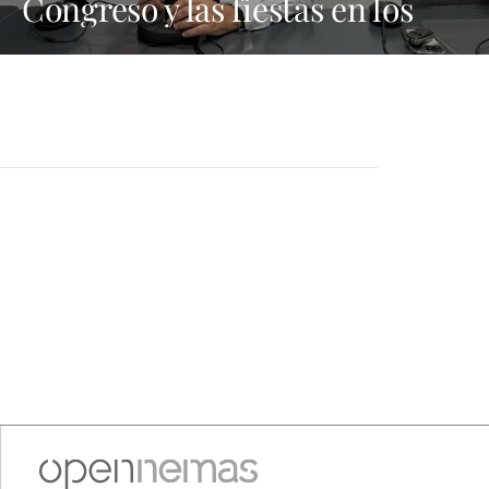
Congreso y las fiestas en los
municipios porque Dolores
Corujo estaba en un fiesta aquí
y al día siguiente no está en el
pleno"