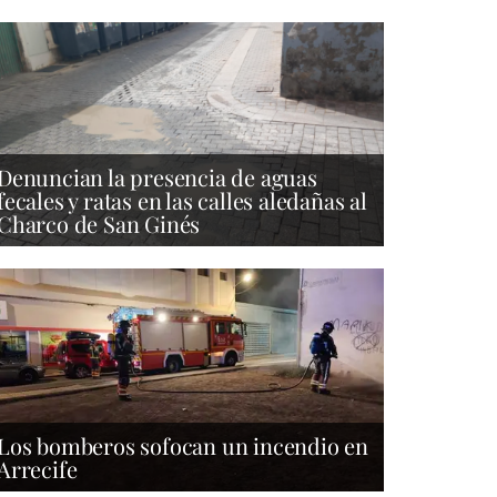
Denuncian la presencia de aguas
fecales y ratas en las calles aledañas al
Charco de San Ginés
Los bomberos sofocan un incendio en
Arrecife