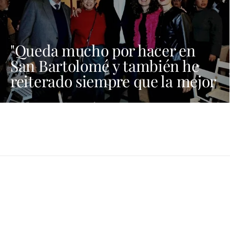
"Queda mucho por hacer en
San Bartolomé y también he
reiterado siempre que la mejor
candidata al Cabildo es María
Dolores Corujo"