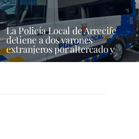
La Policía Local de Arrecife
detiene a dos varones
extranjeros por altercado y
amenazas con arma blanca