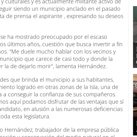
y culturales y es actualmente militante activo de
 seguir siendo un municipio anclado en el pasado
ota de prensa el aspirante , expresando su deseos
 se ha mostrado preocupado por el escaso
os últimos años, cuestión que busca invertir a fin
nos. "Me duele mucho hablar con los vecinos y
n municipio que carece de casi todo y donde la
er la de dejarlo morir", lamenta Hernández.
des que brinda el municipio a sus habitantes,
iento logrado en otras zonas de la Isla, una de
ra a conseguir la confianza de sus compañeros.
os aquí podamos disfrutar de las ventajas que sí
andidato, en alusión a las numerosas deficiencias
da esta legislatura.
o Hernández, trabajador de la empresa pública
tección y conservación del medio natural en el