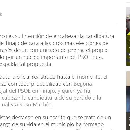
20
oles su intención de encabezar la candidatura
 de Tinajo de cara a las próximas elecciones de
 través de un comunicado de prensa el propio
do por un núcleo importante del PSOE que,
espalda tal propuesta.
atura oficial registrada hasta el momento, el
plaza con toda probabilidad con
Begoña
jal del PSOE en Tinajo, y quien ya ha
cabezar la candidatura de su partido a la
ionalista Suso Machín
]
.
stas destacan en su escrito que se trata de un
 largo de su vida en el municipio ha formado