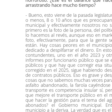
horroroso. ¿Ese es el balance que hac
arrastrando hace mucho tiempo?
- Bueno, esto viene de la pasada legisla
o menos, 8 o 10 años que es preocupante
municipal y efectivamente nosotros no 
primero es la foto de la persona, del pol
lo hacemos al revés, aunque eso en mark
foto, efectivamente, para que la gente
están. Hay cosas peores en el municipi
dedicado a despilfarrar el dinero. En es
contundentes, uno en el año 2023 y ot
informes por funcionario público que se 
públicos y que hay que corregir esa sit
corregido en el 2025, sigue habiendo desp
de contratos públicos. Eso es grave y de
cosas que no sabemos muchas veces para 
asfalto abandonado, la farola cayéndose 
transporte es competencia insular sí, pe
que mejore el transporte público en el m
que hacer la gestión para el tema del ag
abonados? el Gobierno municipal. En
municipio a la deriva. La verdad que es