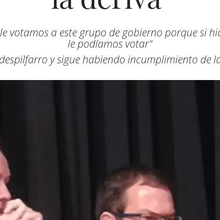
 votamos a este grupo de gobierno porque si hic
le podíamos votar"
despilfarro y sigue habiendo incumplimiento de la