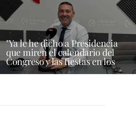
"Ya le he dicho a Presidencia
que miren el calendario del
Congreso y las fiestas en los
municipios porque Dolores
Corujo estaba en un fiesta aquí
y al día siguiente no está en el
pleno"