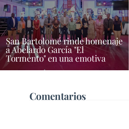
San Bartolomé rinde homenaje
a Abelardo García "El
Tormento" en una emotiva
noche dedicada al folclore
canario
Comentarios