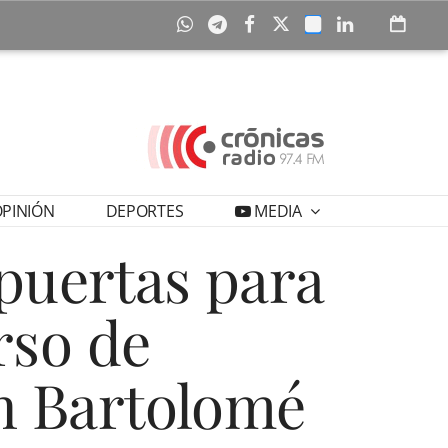
PINIÓN
DEPORTES
MEDIA
 puertas para
rso de
n Bartolomé