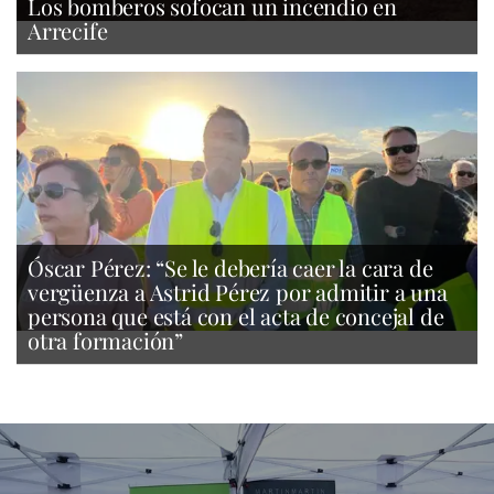
Los bomberos sofocan un incendio en
Arrecife
Óscar Pérez: “Se le debería caer la cara de
vergüenza a Astrid Pérez por admitir a una
persona que está con el acta de concejal de
otra formación”