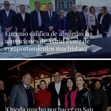
Eugenio califica de absurdas las
acusaciones de Astrid Pérez de
comportamientos machistas y
asegura que busca una presencia en
los medios que no tiene
"Queda mucho por hacer en San