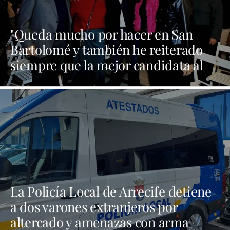
"Queda mucho por hacer en San
Bartolomé y también he reiterado
siempre que la mejor candidata al
Cabildo es María Dolores Corujo"
La Policía Local de Arrecife detiene
a dos varones extranjeros por
altercado y amenazas con arma