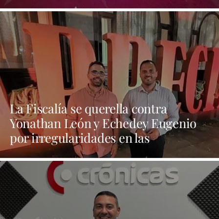
folclore canario
La Fiscalía se querella contra
Yonathan León y Echedey Eugenio
por irregularidades en las
contrataciones de las fiestas