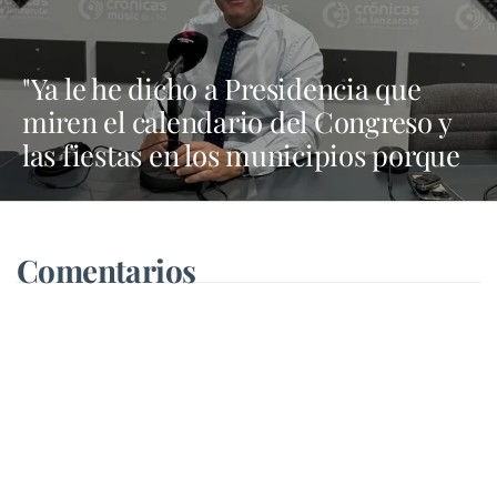
"Ya le he dicho a Presidencia que
miren el calendario del Congreso y
las fiestas en los municipios porque
Dolores Corujo estaba en un fiesta
aquí y al día siguiente no está en el
pleno"
Comentarios