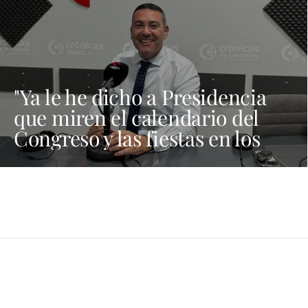
"Ya le he dicho a Presidencia
que miren el calendario del
Congreso y las fiestas en los
municipios porque Dolores
Corujo estaba en un fiesta aquí
y al día siguiente no está en el
pleno"