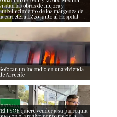
visitan las obras de mejora y
embellecimiento de los márgenes de
la carretera LZ20 junto al Hospital
Sofocan un incendio en una vivienda
de Arrecife
"El PSOE quiere vender a su parroquia
que con el archivo por parte de la