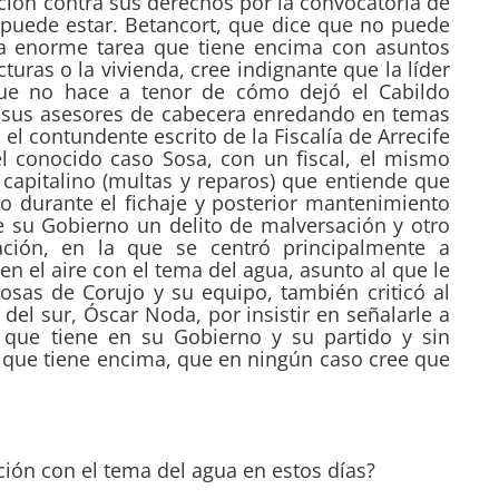
ción contra sus derechos por la convocatoria de
 puede estar. Betancort, que dice que no puede
 la enorme tarea que tiene encima con asuntos
ucturas o la vivienda, cree indignante que la líder
 que no hace a tenor de cómo dejó el Cabildo
n sus asesores de cabecera enredando en temas
 el contundente escrito de la Fiscalía de Arrecife
l conocido caso Sosa, con un fiscal, el mismo
capitalino (multas y reparos) que entiende que
 durante el fichaje y posterior mantenimiento
 su Gobierno un delito de malversación y otro
pación, en la que se centró principalmente a
n el aire con el tema del agua, asunto al que le
sas de Corujo y su equipo, también criticó al
 del sur, Óscar Noda, por insistir en señalarle a
 que tiene en su Gobierno y su partido y sin
 que tiene encima, que en ningún caso cree que
ación con el tema del agua en estos días?