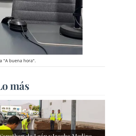
ma "A buena hora".
Lo más
Yonathan de León y Jacobo Medina