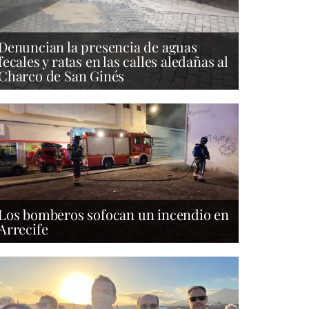
Denuncian la presencia de aguas
fecales y ratas en las calles aledañas al
Charco de San Ginés
Los bomberos sofocan un incendio en
Arrecife