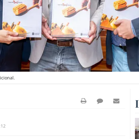
icional.
:12