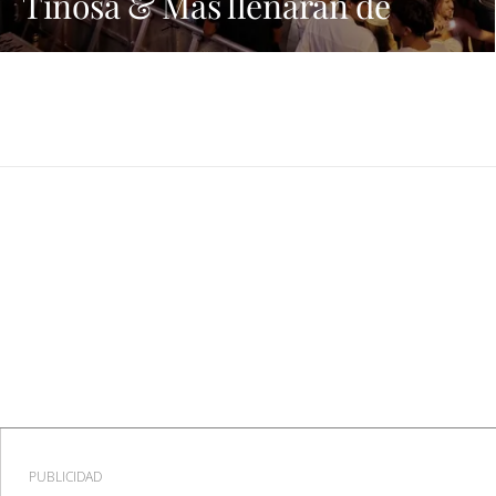
Tiñosa & Más llenarán de
música Puerto del Carmen
este fin de semana
PUBLICIDAD