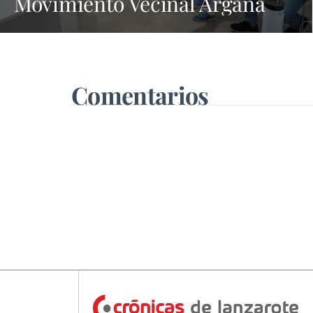
Movimiento Vecinal Argana
Viva en la lucha contra los
vertidos incívicos
Comentarios