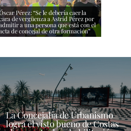
Óscar Pérez: “Se le debería caer la
cara de vergüenza a Astrid Pérez por
admitir a una persona que está con el
acta de concejal de otra formación”
La Concejalía de Urbanismo
logra el visto bueno de Costas