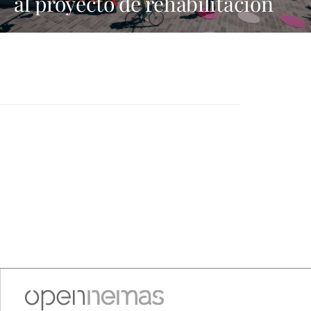
al proyecto de rehabilitación
del Parque Temático de
Arrecife