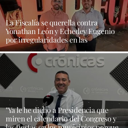
La Fiscalía se querella contra
Yonathan León y Echedey Eugenio
por irregularidades en las
contrataciones de las fiestas
"Ya le he dicho a Presidencia que
miren el calendario del Congreso y
las fiestas en los municipios porque