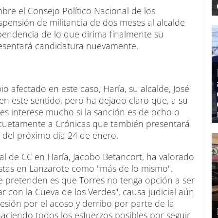
re el Consejo Político Nacional de los
spensión de militancia de dos meses al alcalde
ependencia de lo que dirima finalmente su
resentará candidatura nuevamente.
io afectado en este caso, Haría, su alcalde, José
en este sentido, pero ha dejado claro que, a su
les interese mucho si la sanción es de ocho o
escuetamente a Crónicas que también presentará
 del próximo día 24 de enero.
cal de CC en Haría, Jacobo Betancort, ha valorado
listas en Lanzarote como "más de lo mismo".
e pretenden es que Torres no tenga opción a ser
 con la Cueva de los Verdes", causa judicial aún
sesión por el acoso y derribo por parte de la
haciendo todos los esfuerzos posibles por seguir