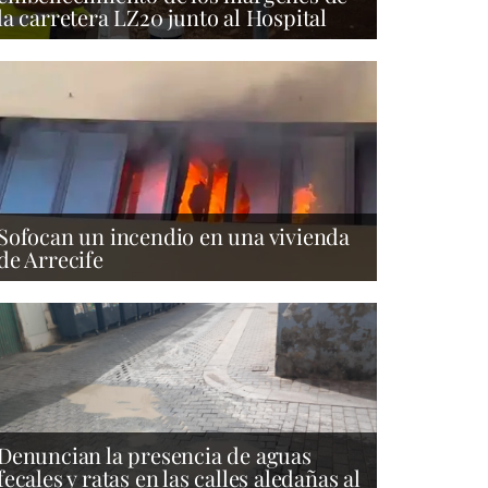
la carretera LZ20 junto al Hospital
Sofocan un incendio en una vivienda
de Arrecife
Denuncian la presencia de aguas
fecales y ratas en las calles aledañas al