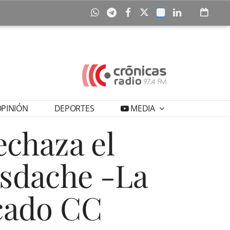
PINIÓN
DEPORTES
MEDIA
echaza el
asdache -La
icado CC