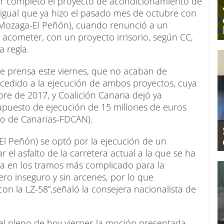
r completo el proyecto de acondicionamiento de
 igual que ya hizo el pasado mes de octubre con
 (Mozaga-El Peñón), cuando renunció a un
 acometer, con un proyecto irrisorio, según CC,
 regla.
de prensa este viernes, que no acaban de
cedido a la ejecución de ambos proyectos, cuya
bre de 2017, y Coalición Canaria dejó ya
upuesto de ejecución de 15 millones de euros
lo de Canarias-FDCAN).
l Peñón) se optó por la ejecución de un
 el asfalto de la carretera actual a la que se ha
ca en los tramos más complicado para la
ero inseguro y sin arcenes, por lo que
n la LZ-58”,señaló la consejera nacionalista de
el pleno de hoy viernes la moción presentada