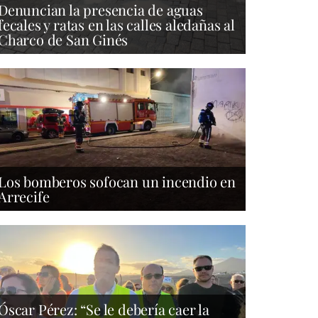
Denuncian la presencia de aguas
fecales y ratas en las calles aledañas al
Charco de San Ginés
Los bomberos sofocan un incendio en
Arrecife
Óscar Pérez: “Se le debería caer la