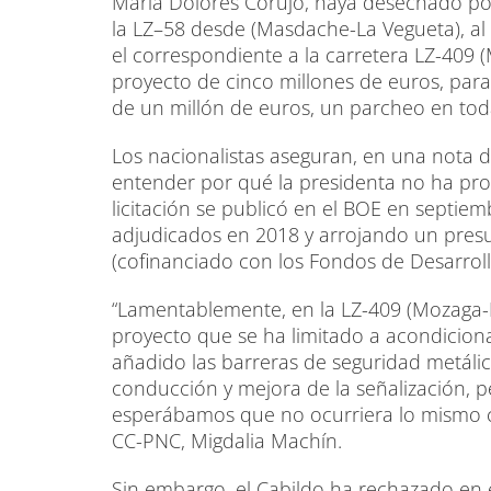
María Dolores Corujo, haya desechado po
la LZ–58 desde (Masdache-La Vegueta), al
el correspondiente a la carretera LZ-409
proyecto de cinco millones de euros, para
de un millón de euros, un parcheo en toda
Los nacionalistas aseguran, en una nota 
entender por qué la presidenta no ha pro
licitación se publicó en el BOE en septiem
adjudicados en 2018 y arrojando un pres
(cofinanciado con los Fondos de Desarrol
“Lamentablemente, en la LZ-409 (Mozaga-E
proyecto que se ha limitado a acondicionar
añadido las barreras de seguridad metáli
conducción y mejora de la señalización, p
esperábamos que no ocurriera lo mismo co
CC-PNC, Migdalia Machín.
Sin embargo, el Cabildo ha rechazado en 