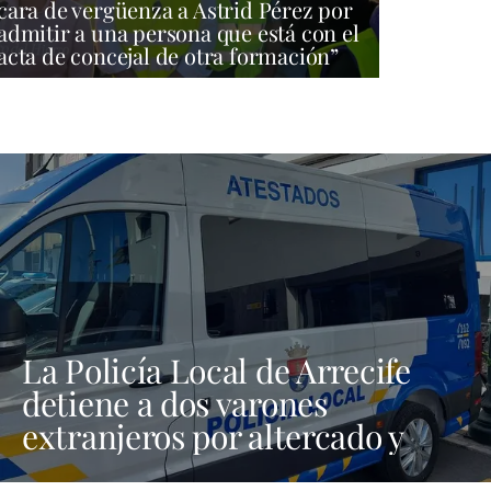
cara de vergüenza a Astrid Pérez por
admitir a una persona que está con el
acta de concejal de otra formación”
La Policía Local de Arrecife
detiene a dos varones
extranjeros por altercado y
amenazas con arma blanca