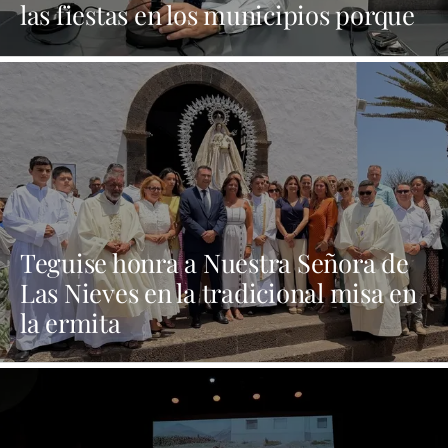
las fiestas en los municipios porque
Dolores Corujo estaba en un fiesta
aquí y al día siguiente no está en el
pleno"
Teguise honra a Nuestra Señora de
Las Nieves en la tradicional misa en
la ermita