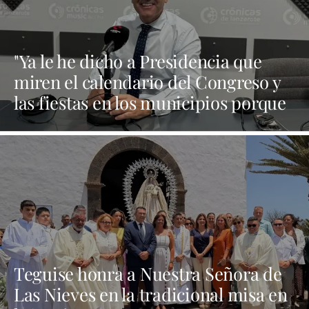
"Ya le he dicho a Presidencia que
miren el calendario del Congreso y
las fiestas en los municipios porque
Dolores Corujo estaba en un fiesta
aquí y al día siguiente no está en el
pleno"
Teguise honra a Nuestra Señora de
Las Nieves en la tradicional misa en