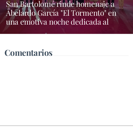
San Bartolomé rinde homenaje a
Abelardo García "El Tormento" en
una emotiva noche dedicada al
folclore canario
Comentarios