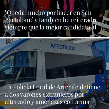
"Queda mucho por hacer en San
Bartolomé y también he reiterado
siempre que la mejor candidata al
Cabildo es María Dolores Corujo"
La Policía Local de Arrecife detiene
a dos varones extranjeros por
altercado y amenazas con arma
blanca