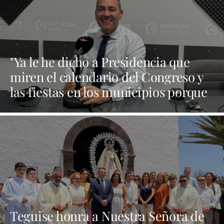
"Ya le he dicho a Presidencia que
miren el calendario del Congreso y
las fiestas en los municipios porque
Dolores Corujo estaba en un fiesta
aquí y al día siguiente no está en el
pleno"
Teguise honra a Nuestra Señora de