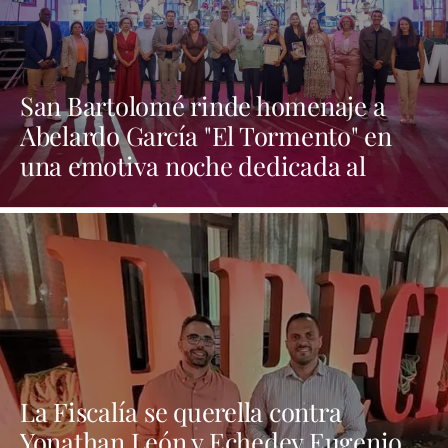
San Bartolomé rinde homenaje a
Abelardo García "El Tormento" en
una emotiva noche dedicada al
folclore canario
La Fiscalía se querella contra
Yonathan León y Echedey Eugenio