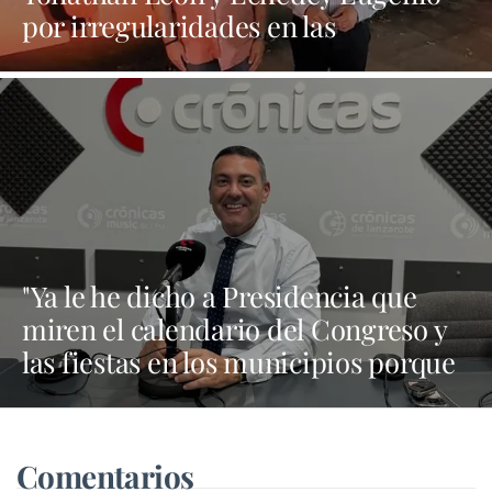
por irregularidades en las
contrataciones de las fiestas
"Ya le he dicho a Presidencia que
miren el calendario del Congreso y
las fiestas en los municipios porque
Dolores Corujo estaba en un fiesta
aquí y al día siguiente no está en el
pleno"
Comentarios