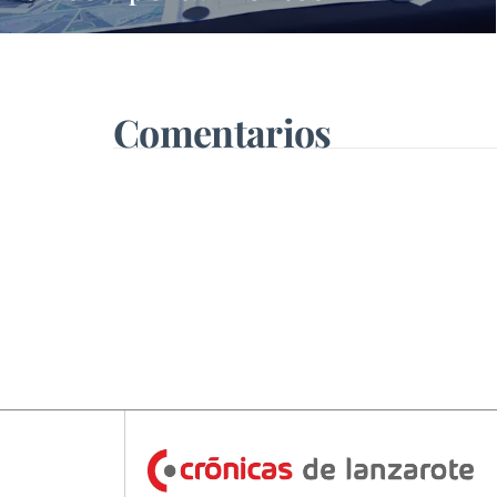
machistas y asegura que busca
una presencia en los medios
que no tiene
Comentarios