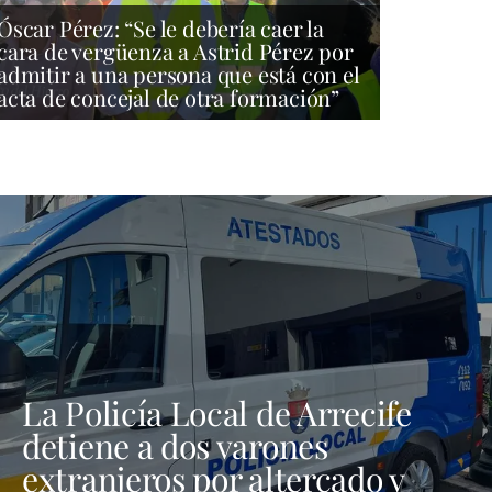
Óscar Pérez: “Se le debería caer la
cara de vergüenza a Astrid Pérez por
admitir a una persona que está con el
acta de concejal de otra formación”
La Policía Local de Arrecife
detiene a dos varones
extranjeros por altercado y