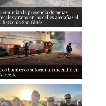
Denuncian la presencia de aguas
fecales y ratas en las calles aledañas al
Charco de San Ginés
Los bomberos sofocan un incendio en
Arrecife