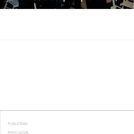
candidata al Cabildo es María
Dolores Corujo"
PUBLICIDAD
AVISO LEGAL