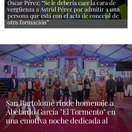
Óscar Pérez: “Se le debería caer la cara de
vergüenza a Astrid Pérez por admitir a una
persona que está con el acta de concejal de
otra formación”
San Bartolomé rinde homenaje a
Abelardo García "El Tormento" en
una emotiva noche dedicada al
folclore canario