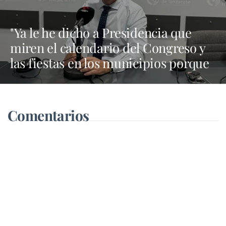
"Ya le he dicho a Presidencia que
miren el calendario del Congreso y
las fiestas en los municipios porque
Dolores Corujo estaba en un fiesta
aquí y al día siguiente no está en el
pleno"
Comentarios