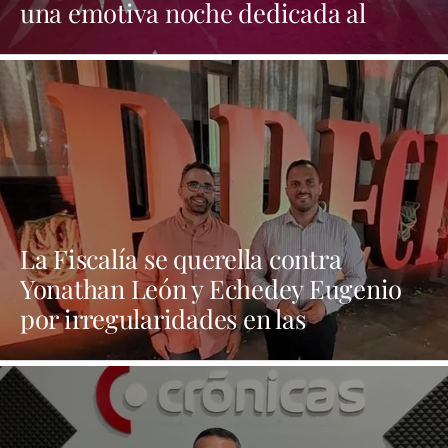
una emotiva noche dedicada al
folclore canario
La Fiscalía se querella contra
Yonathan León y Echedey Eugenio
por irregularidades en las
contrataciones de las fiestas