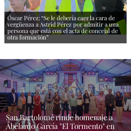
Óscar Pérez: “Se le debería caer la cara de
vergüenza a Astrid Pérez por admitir a una
persona que está con el acta de concejal de
otra formación”
San Bartolomé rinde homenaje a
Abelardo García "El Tormento" en