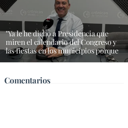
"Ya le he dicho a Presidencia que
miren el calendario del Congreso y
las fiestas en los municipios porque
Dolores Corujo estaba en un fiesta
aquí y al día siguiente no está en el
pleno"
Comentarios