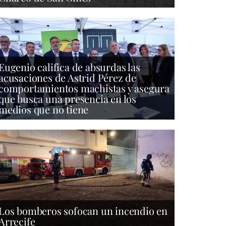
Eugenio califica de absurdas las
acusaciones de Astrid Pérez de
comportamientos machistas y asegura
que busca una presencia en los
medios que no tiene
Los bomberos sofocan un incendio en
Arrecife