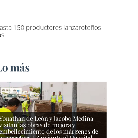
hasta 150 productores lanzaroteños
as
Lo más
Yonathan de León y Jacobo Medina
visitan las obras de mejora y
embellecimiento de los márgenes de
la carretera LZ20 junto al Hospital