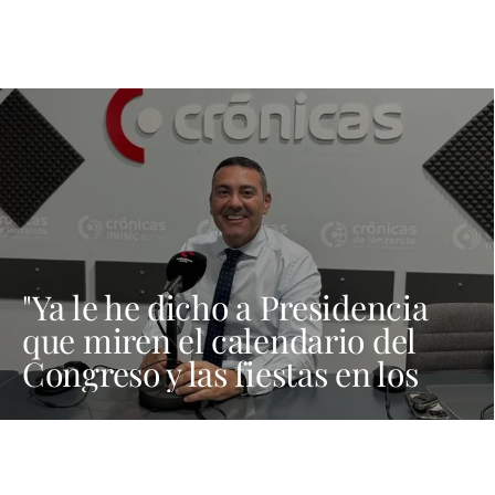
"Ya le he dicho a Presidencia
que miren el calendario del
Congreso y las fiestas en los
municipios porque Dolores
Corujo estaba en un fiesta aquí
y al día siguiente no está en el