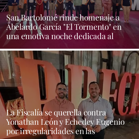
San Bartolomé rinde homenaje a
Abelardo García "El Tormento" en
una emotiva noche dedicada al
folclore canario
La Fiscalía se querella contra
Yonathan León y Echedey Eugenio
por irregularidades en las