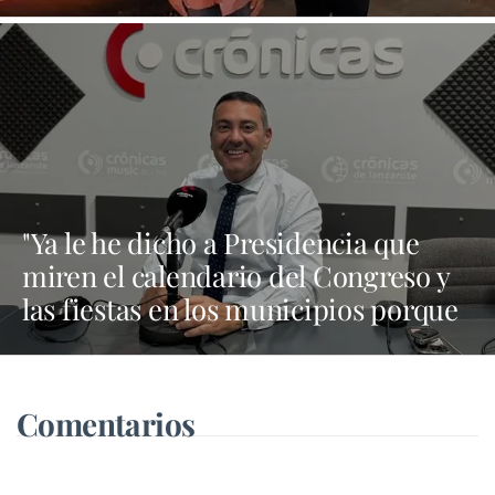
contrataciones de las fiestas
"Ya le he dicho a Presidencia que
miren el calendario del Congreso y
las fiestas en los municipios porque
Dolores Corujo estaba en un fiesta
aquí y al día siguiente no está en el
pleno"
Comentarios