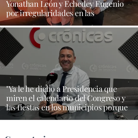
Yonathan León y Echedey Eugenio
por irregularidades en las
contrataciones de las fiestas
"Ya le he dicho a Presidencia que
miren el calendario del Congreso y
las fiestas en los municipios porque
Dolores Corujo estaba en un fiesta
aquí y al día siguiente no está en el
pleno"