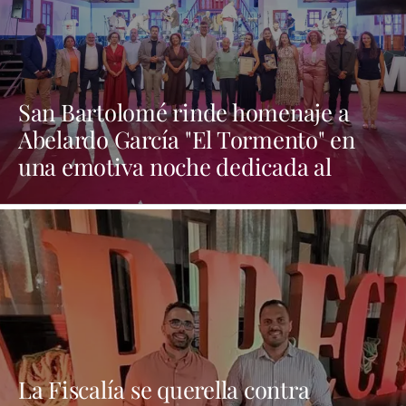
San Bartolomé rinde homenaje a
Abelardo García "El Tormento" en
una emotiva noche dedicada al
folclore canario
La Fiscalía se querella contra