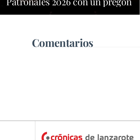
Patronales 2026 con un pregón
cargado de emoción y orgullo
por las tradiciones
Comentarios