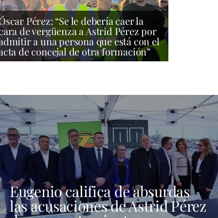
Óscar Pérez: “Se le debería caer la
cara de vergüenza a Astrid Pérez por
admitir a una persona que está con el
acta de concejal de otra formación”
Eugenio califica de absurdas
las acusaciones de Astrid Pérez