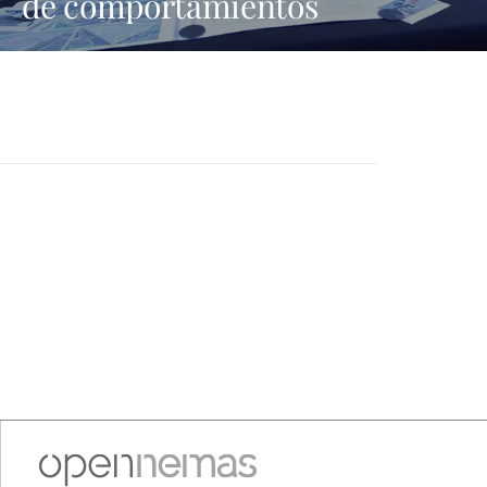
de comportamientos
machistas y asegura que busca
una presencia en los medios
que no tiene