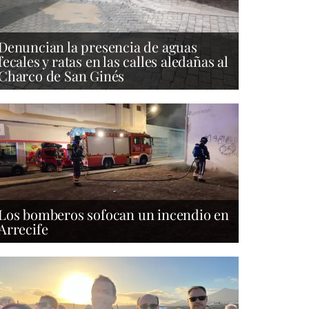
Denuncian la presencia de aguas
fecales y ratas en las calles aledañas al
Charco de San Ginés
Los bomberos sofocan un incendio en
Arrecife